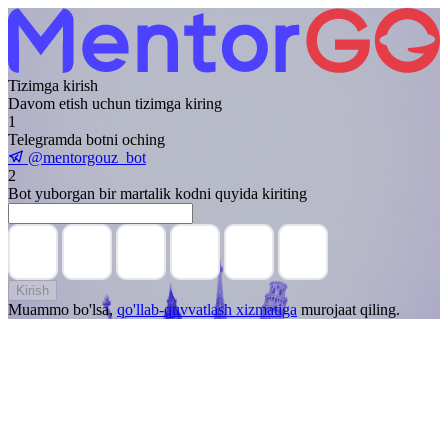
Tizimga kirish
Davom etish uchun tizimga kiring
1
Telegramda botni oching
@mentorgouz_bot
2
Bot yuborgan bir martalik kodni quyida kiriting
Kirish
Muammo bo'lsa,
qo'llab-quvvatlash xizmatiga
murojaat qiling.