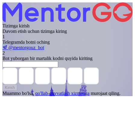
Tizimga kirish
Davom etish uchun tizimga kiring
1
Telegramda botni oching
@mentorgouz_bot
2
Bot yuborgan bir martalik kodni quyida kiriting
Kirish
Muammo bo'lsa,
qo'llab-quvvatlash xizmatiga
murojaat qiling.